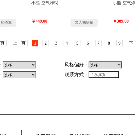
小熊-空气炸锅
小熊-空气
￥449.00
￥389.00
入购物车
加入购物车
 页
上一页
1
2
3
4
5
6
7
8
9
下
：
风格偏好：
：
联系方式：