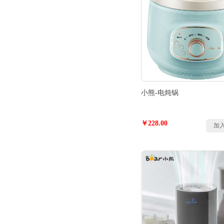
小熊-电炖锅
￥228.00
加