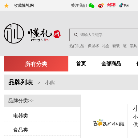
收藏懂礼网
关注我们
热门礼品：
保温杯
礼盒
套装
笔
茶具
所有分类
首页
全部商品
品牌列表
>
小熊
品牌分类>>
电器类
小
供
食品类