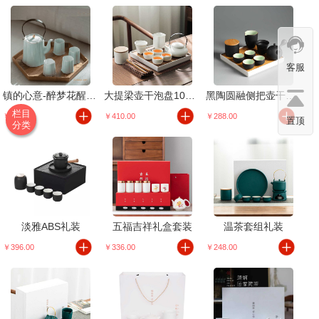
客服
镇的心意-醉梦花醒茶具套装
大提梁壶干泡盘10头礼装
黑陶圆融侧把壶干泡盘10头礼装
栏目
￥399.00
￥410.00
￥288.00
置顶
分类
淡雅ABS礼装
五福吉祥礼盒套装
温茶套组礼装
￥396.00
￥336.00
￥248.00