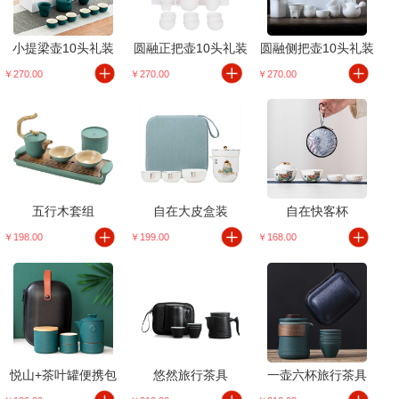
小提梁壶10头礼装
圆融正把壶10头礼装
圆融侧把壶10头礼装
￥270.00
￥270.00
￥270.00
五行木套组
自在大皮盒装
自在快客杯
￥198.00
￥199.00
￥168.00
悦山+茶叶罐便携包
悠然旅行茶具
一壶六杯旅行茶具