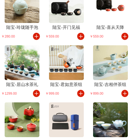
陆宝-玲珑随手泡
陆宝-开门见福
陆宝-喜从天降
￥280.00
￥559.00
￥559.00
陆宝-居山水茶礼
陆宝-君如意茶组
陆宝-吉相伴茶组
￥1299.00
￥999.00
￥899.00