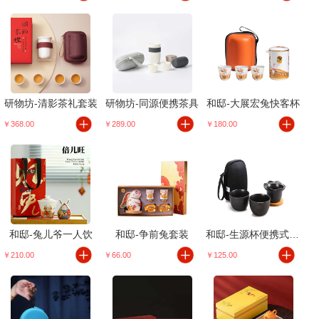
研物坊-清影茶礼套装
研物坊-同源便携茶具
和邸-大展宏兔快客杯
￥368.00
￥289.00
￥180.00
和邸-兔儿爷一人饮
和邸-争前兔套装
和邸-生源杯便携式茶具套装
￥210.00
￥66.00
￥125.00