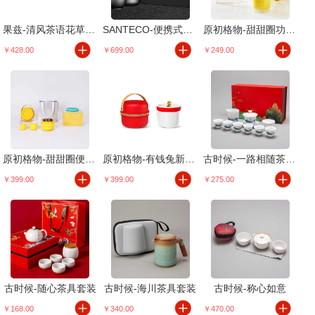
果兹-清风茶语花草茶具套装
SANTECO-便携式纯钛茶具
原初格物-甜甜圈功夫茶具玻璃款
￥428.00
￥699.00
￥249.00
原初格物-甜甜圈便携功夫茶具
原初格物-有钱兔新派功夫茶具
古时候-一路相随茶具套装
￥399.00
￥399.00
￥275.00
古时候-随心茶具套装
古时候-海川茶具套装
古时候-称心如意
￥168.00
￥340.00
￥470.00