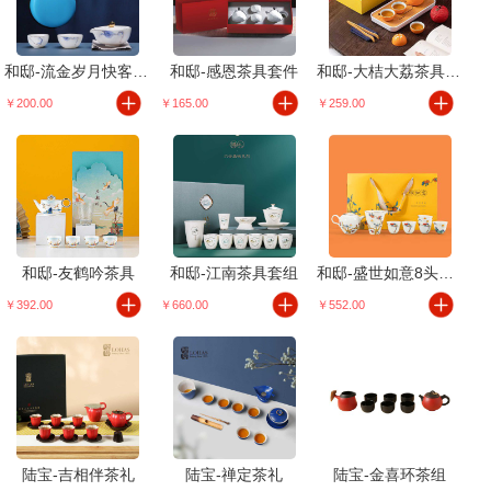
和邸-流金岁月快客茶具
和邸-感恩茶具套件
和邸-大桔大荔茶具套装
￥200.00
￥165.00
￥259.00
和邸-友鹤吟茶具
和邸-江南茶具套组
和邸-盛世如意8头茶具
￥392.00
￥660.00
￥552.00
陆宝-吉相伴茶礼
陆宝-禅定茶礼
陆宝-金喜环茶组