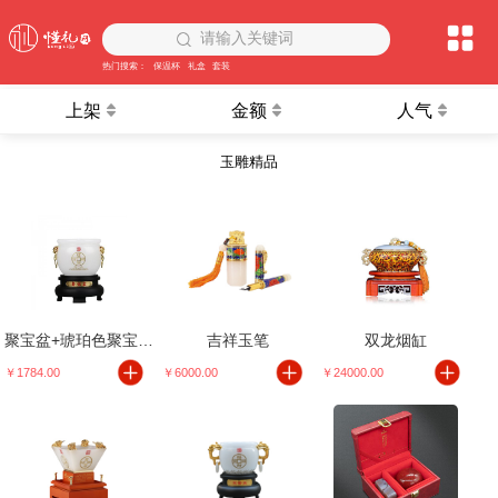
请输入关键词
热门搜索：
保温杯
礼盒
套装
上架
金额
人气
玉雕精品
聚宝盆+琥珀色聚宝盆（中号）
吉祥玉笔
双龙烟缸
￥1784.00
￥6000.00
￥24000.00