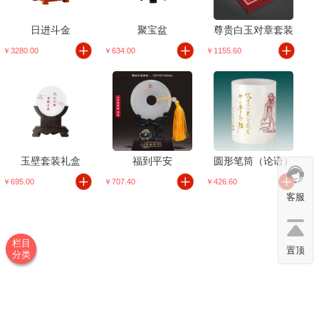
日进斗金
聚宝盆
尊贵白玉对章套装
￥3280.00
￥634.00
￥1155.60
玉壁套装礼盒
福到平安
圆形笔筒（论语）
￥695.00
￥707.40
￥426.60
客服
栏目
置顶
分类