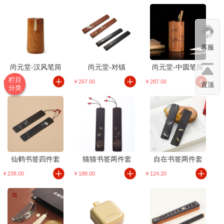
客服
尚元堂-汉风笔筒
尚元堂-对镇
尚元堂-中圆笔筒
栏目
￥277.00
￥267.00
￥287.00
置顶
分类
仙鹤书签四件套
猫猫书签两件套
自在书签两件套
￥238.00
￥188.00
￥124.20