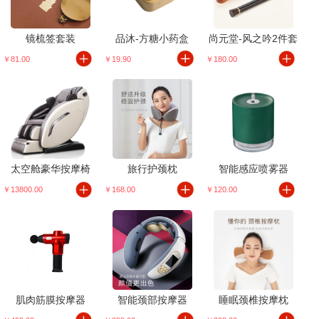
镜梳签套装
品沐-方糖小药盒
尚元堂-风之吟2件套
￥81.00
￥19.90
￥180.00
太空舱豪华按摩椅
旅行护颈枕
智能感应喷雾器
￥13800.00
￥168.00
￥120.00
肌肉筋膜按摩器
智能颈部按摩器
睡眠颈椎按摩枕