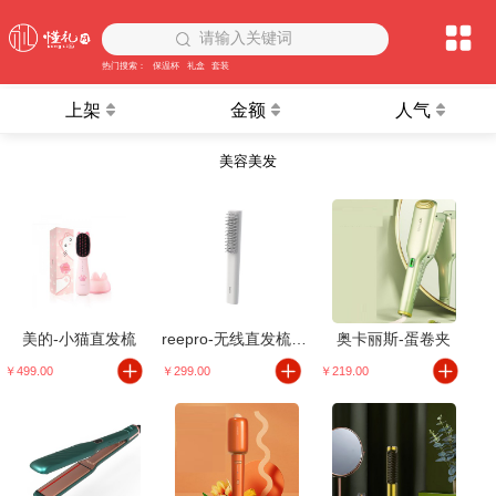
请输入关键词
热门搜索：
保温杯
礼盒
套装
上架
金额
人气
美容美发
美的-小猫直发梳
reepro-无线直发梳神器充电式
奥卡丽斯-蛋卷夹
￥499.00
￥299.00
￥219.00