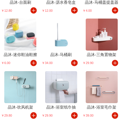
品沐-台面刷
品沐-沥水香皂盒
品沐-马桶盖提盖器
￥12.80
￥12.00
￥4.00
品沐-迷你鞋油鞋擦
品沐-马桶刷
品沐-三角置物架
￥6.00
￥34.00
￥29.90
品沐-吹风机架
品沐-浴室纸巾抽
品沐-浴室毛巾架
￥29.80
￥29.90
￥39.00