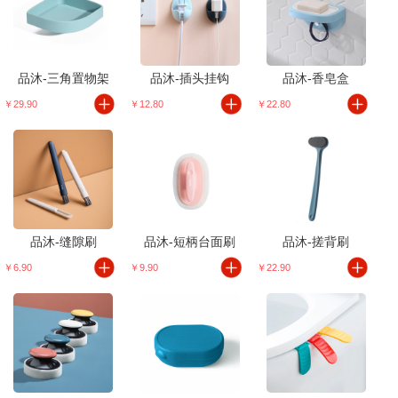
品沐-三角置物架
品沐-插头挂钩
品沐-香皂盒
￥29.90
￥12.80
￥22.80
品沐-缝隙刷
品沐-短柄台面刷
品沐-搓背刷
￥6.90
￥9.90
￥22.90