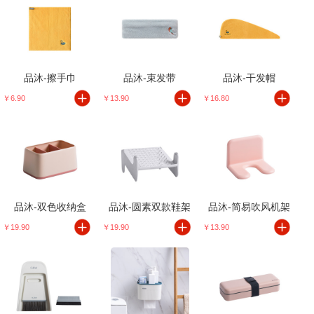
品沐-擦手巾
品沐-束发带
品沐-干发帽
￥6.90
￥13.90
￥16.80
品沐-双色收纳盒
品沐-圆素双款鞋架
品沐-简易吹风机架
￥19.90
￥19.90
￥13.90