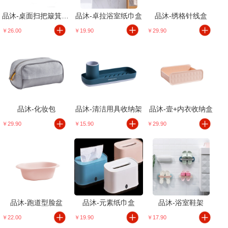
品沐-桌面扫把簸箕套装
品沐-卓拉浴室纸巾盒
品沐-绣格针线盒
￥26.00
￥19.90
￥29.90
品沐-化妆包
品沐-清洁用具收纳架
品沐-壹+内衣收纳盒
￥29.90
￥15.90
￥29.90
品沐-跑道型脸盆
品沐-元素纸巾盒
品沐-浴室鞋架
￥22.00
￥19.90
￥17.90