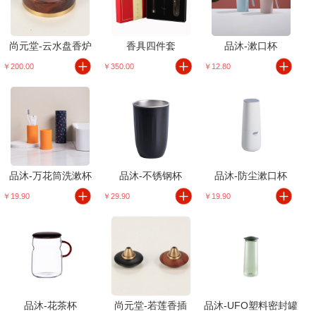
尚元堂-云水盘香炉
香具四件套
品沐-漱口杯
￥200.00
￥350.00
￥12.80
品沐-万花筒洗漱杯
品沐-不锈钢杯
品沐-防尘漱口杯
￥19.90
￥29.90
￥19.90
品沐-花茶杯
尚元堂-若莲香插
品沐-UFO塑料密封罐