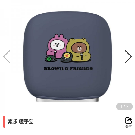
返
分
收
回
享
藏
前
1
/
2
一
素乐-暖手宝
分享